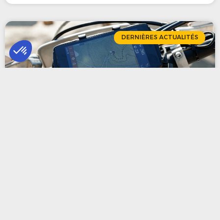
DERNIÈRES ACTUALITÉS
Géolocalisation de scooters de location :
sanction de 125 000 euros à l’encontre de
Cityscoot
Dans le cadre de son contrôle du service de
géolocalisation opéré par la société Cityscoot, la
CNIL, Commission Nationale de l’Informatique et des