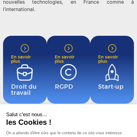
nouvelles technologies, en France comme à
l’international.
En savoir
En savoir
En savoir
plus
plus
plus
Droit du
RGPD
Start-up
travail
En
En
En
En
savoir
savoir
savoir
savoir