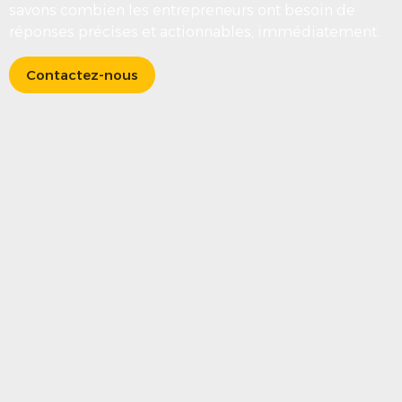
savons combien les entrepreneurs ont besoin de
réponses précises et actionnables, immédiatement.
Contactez-nous