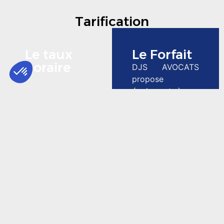
Tarification
Le taux
Le Forfait
horaire
DJS AVOCATS
propose
Un taux horaire
également à ses
forfaitaire est
clients un
appliqué au
honoraire
temps
forfaitaire
effectivement
invariable fixé en
passé par
fonction d’une
l’avocat dans le
mission
cadre d’une
déterminée. Le
mission
forfait peut être
déterminée au
accompagné d’un
préalable. Divers
honoraire
critères tels que
complémentaire